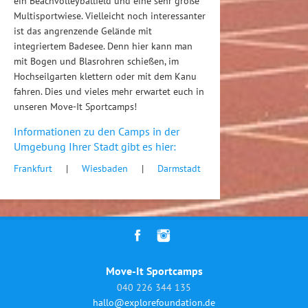
ein Beachvolleyballfeld und eine sehr große
Multisportwiese. Vielleicht noch interessanter
ist das angrenzende Gelände mit
integriertem Badesee. Denn hier kann man
mit Bogen und Blasrohren schießen, im
Hochseilgarten klettern oder mit dem Kanu
fahren. Dies und vieles mehr erwartet euch in
unseren Move-It Sportcamps!
Informationen zu den Camps in der
Umgebung Ihrer Stadt gibt es hier:
Frankfurt
|
Wiesbaden
|
Darmstadt
Move-It Sportcamps
040 226 344 135
hallo@explorefoundation.de